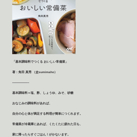
「基本調味料でつくる おいしい常備菜」
著：角田 真秀 （
＠
sumimaho
）
—————–
基本調味料＝塩、酢、しょうゆ、みそ、砂糖
おなじみの調味料があれば、
自分の心と体が満足する料理が簡単につくれます。
常備菜が冷蔵庫にあれば、くたくたに疲れた日も、
家に帰ったらすぐごはん！がかないます。